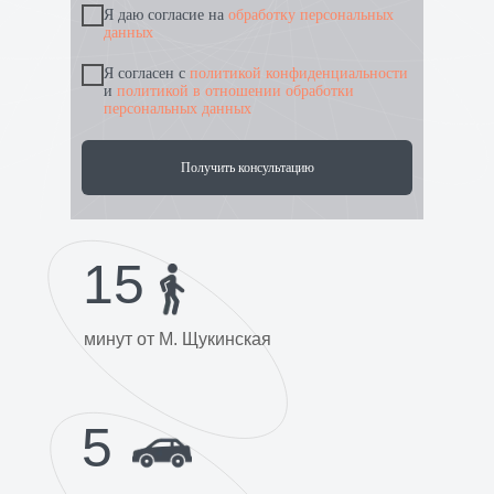
Я даю согласие на
обработку персональных
данных
Я согласен с
политикой конфиденциальности
и
политикой в отношении обработки
персональных данных
Получить консультацию
Москва, ул. Гамалеи, 15, корп. 1
15
Проезд на автобусе № 100 или 681 от
метро «Щукинская», «Октябрьское
поле» или «Сокол» до остановки
«Центр стоматологии»
минут от М. Щукинская
Пн-Пт 08:00-20:00
info@stomfmba.ru
5
Регистратура
+7 499 196 66 45