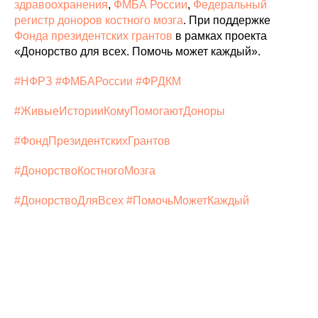
здравоохранения
,
ФМБА России
,
Федеральный
регистр доноров костного мозга
. При поддержке
Фонда президентских грантов
в рамках проекта
«Донорство для всех. Помочь может каждый».
#НФРЗ
#ФМБАРоссии
#ФРДКМ
#ЖивыеИсторииКомуПомогаютДоноры
#ФондПрезидентскихГрантов
#ДонорствоКостногоМозга
#ДонорствоДляВсех
#ПомочьМожетКаждый