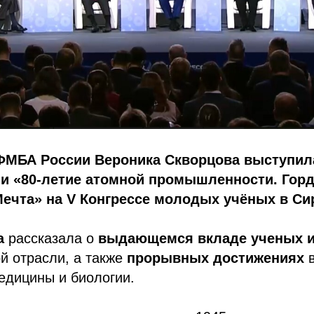
ФМБА России Вероника Скворцова выступи
и «80-летие атомной промышленности. Горд
ечта» на V Конгрессе молодых учёных в Си
а
рассказала о
выдающемся вкладе ученых и
й отрасли, а также
прорывных достижениях
едицины и биологии.