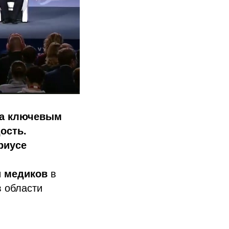
ла ключевым
ость.
риусе
 медиков
в
в области