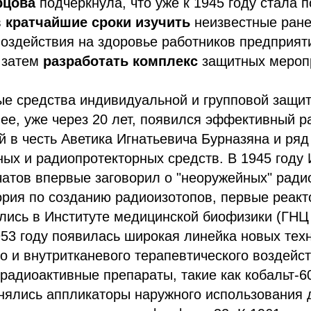
рцова
подчеркнула, что уже к 1945 году стала 
в
кратчайшие сроки изучить
неизвестные ран
оздействия на здоровье работников предприяти
 затем
разработать комплекс
защитных мероп
ые средства индивидуальной и групповой защи
ее, уже через 20 лет, появился эффективный р
й в честь Аветика Игнатьевича Бурназяна и ряд
ых и радиопротекторных средств. В 1945 году 
атов впервые заговорил о "неоружейных" ради
рия по созданию радиоизотопов, первые реакт
лись в Институте медицинской биофизики (ГНЦ 
953 году появилась широкая линейка новых тех
о и внутритканевого терапевтического воздейс
радиоактивные препараты, такие как кобальт-60
нялись аппликаторы наружного использования 