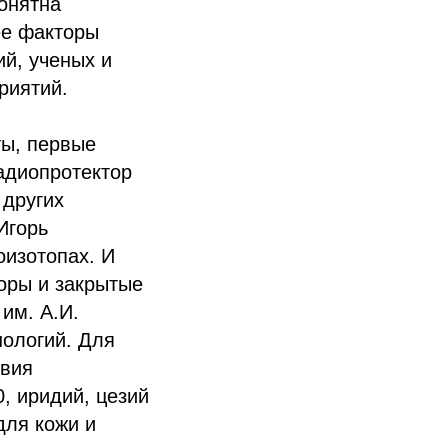
понятна
ее факторы
й, ученых и
риятий.
ты, первые
адиопротектор
 других
Игорь
оизотопах. И
оры и закрытые
им. А.И.
нологий. Для
твия
, иридий, цезий
для кожи и