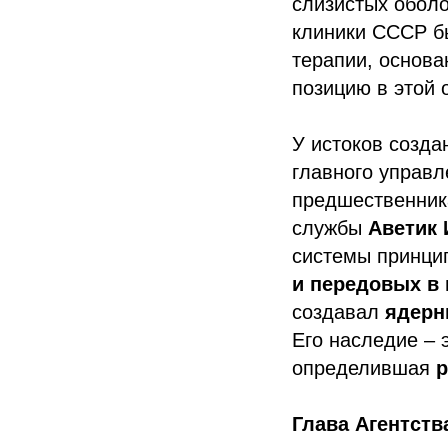
слизистых оболо
клиники СССР б
терапии, основ
позицию в этой 
У истоков созд
главного управ
предшественни
службы
Аветик 
системы принцип
и передовых в
создавал
ядерн
Его наследие – 
определившая
р
Глава Агентств