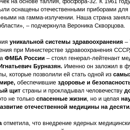
чек на основе таллия, фосфора-32. К 1961 год
ыли оснащены отечественными приборами для
анными на гамма-излучении. Наша страна заня
области», – подчеркнула Вероника Скворцова.
ания
уникальной системы здравоохранения
– 
ления при Министерстве здравоохранения СССР
ка
ФМБА России
– стоял генерал-лейтенант ме
Игнатьевич Бурназян.
Именно он заложил в ф
ы, которые позволили ей стать одной из
самы
 мире,
обеспечившие
здоровье и безопасност
ый щит
страны и прокладывал человечеству
д
это не только
спасенные жизни
, но и целая
на
азвитие отечественной медицины на десяти
а
отметила, что внедрение ядерных медицински