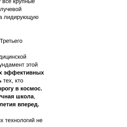
у все крупные
 лучевой
ла лидирующую
Третьего
,
дицинской
ундамент этой
х эффективных
ь
тех, кто
орогу в космос.
учная школа
,
летия вперед.
х технологий не