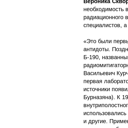
Вероника Скво
необходимость 
радиационного в
специалистов, а
«Это были перв
антидоты. Поздн
Б-190, названны
радиомитигаторн
Васильевич Курч
первая лаборато
источники появи
Бурназяна). К 1
внутриполостног
использовались 
и другие. Приме