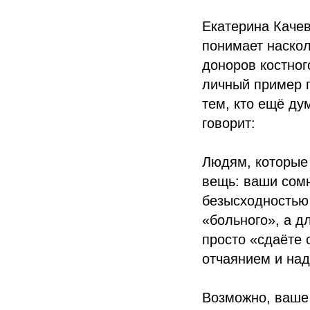
Екатерина Качев
понимает наско
доноров костног
личный пример п
тем, кто ещё ду
говорит:
Людям, которые 
вещь: ваши сом
безысходностью 
«больного», а д
просто «сдаёте 
отчаянием и на
Возможно, ваше 