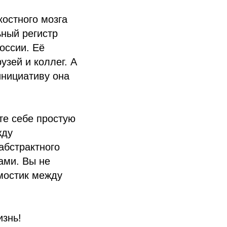
костного мозга
ный регистр
оссии. Её
узей и коллег. А
инициативу она
те себе простую
жду
абстрактного
ами. Вы не
 мостик между
изнь!