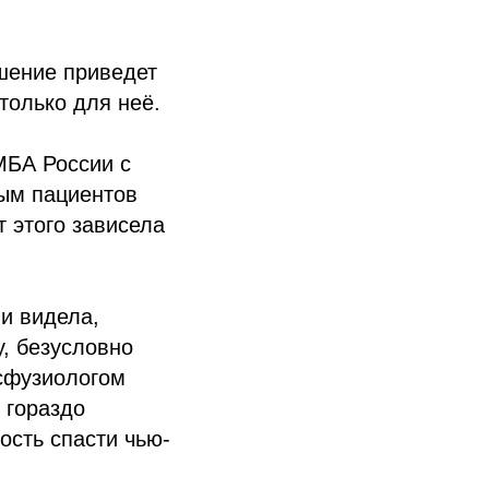
ешение приведет
только для неё.
МБА России с
ным пациентов
 этого зависела
 и видела,
, безусловно
сфузиологом
 гораздо
ость спасти чью-