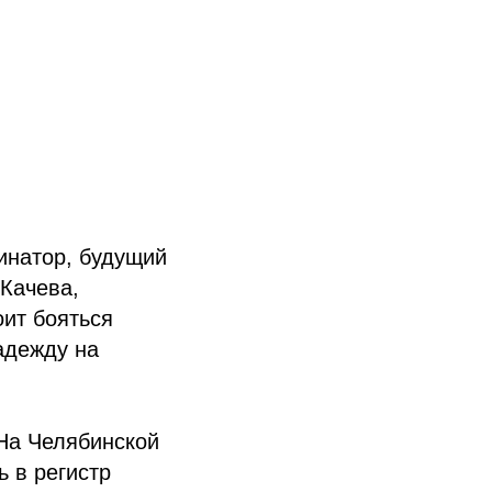
инатор, будущий
 Качева,
оит бояться
адежду на
 На Челябинской
 в регистр